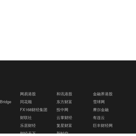
网易港股
和讯港股
金融界港股
ridge
同花顺
东方财富
雪球网
FX168财经集团
投中网
摩尔金融
财联社
云掌财经
有连云
乐居财经
复星财富
巨丰财经网
财经天下
新时空