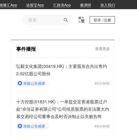
格隆汇App
诊股宝App
汇路演App
极调研
加入我们

登录 / 注册
事件播报
查看更多
弘毅文化集团(00419.HK)：主要股东合共出售约
2.02亿股公司股份
港股公告摘要
40分钟前
十方控股(01831.HK)：一单提交至香港股票过户
处"卓佳证券有限公司"公司纸质股票的非法重大内
幕交易经公司董事会及时否决制止以失败告终
港股公告摘要
49分钟前