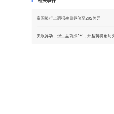
相关事件
富国银行上调强生目标价至282美元
美股异动丨强生盘前涨2%，开盘势将创历