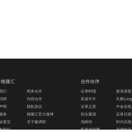
于格隆汇
合作伙伴
我们
商务合作
证券时报
新浪港股
招聘
内容合作
富途牛牛
长桥LongB
声明
隐私协议
证券之星
中金在线
服务
格隆汇官方微博
恒生聚源
证券日报
诊股宝
关于极调研
泡财经
时代在线
东新社
私募排排网
环球旅讯