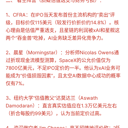
二、 看空阵营（质疑估值透支与财务亏损）：
1、CFRA：在IPO当天发布首份主流机构的“卖出”评
级，目标价仅115美元（较发行价折价约14.8%）。核
心理由是估值严重透支，且星链的利润被xAI和星舰这
两个“吞金兽”吃掉，AI业务缺乏差异化竞争力。
2、晨星（Morningstar）：分析师Nicolas Owens通
过折现现金流模型测算，SpaceX的公允价值仅为
7800亿美元，不足IPO定价的一半。他认为xAI业务可
能成为“价值损毁因素”，且太空AI数据中心成功的概率
仅有7%。
3、纽约大学“估值教父”达莫达兰（Aswath
Damodaran）：直言真实估值应在1.3万亿美元左右
（折合每股约99美元），认为当前定价过高。