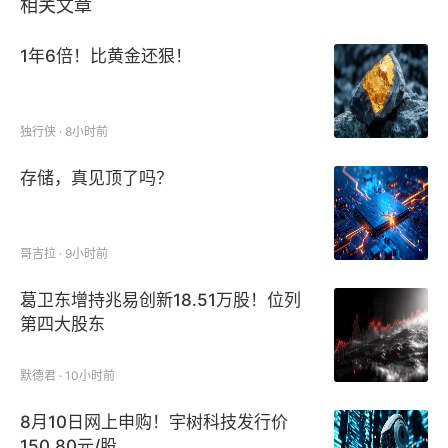
相关文章
1年6倍！比黄金还狠！
独行侠 · 8小时前
存储，真见顶了吗？
哥吉拉 · 9小时前
葛卫东增持兆易创新18.51万股！位列
第四大股东
默德君 · 10小时前
8月10日网上申购！宇树科技发行价
150.80元/股