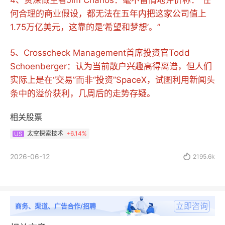
4、资深做空者Jim Chanos：毫不留情地评价称：“任
何合理的商业假设，都无法在五年内把这家公司值上
1.75万亿美元，这靠的是‘希望和梦想’。”
5、Crosscheck Management首席投资官Todd
Schoenberger：认为当前散户兴趣高得离谱，但人们
实际上是在“交易”而非“投资”SpaceX，试图利用新闻头
条中的溢价获利，几周后的走势存疑。
相关股票
太空探索技术
+
6.14%
US
2026-06-12

2195.6k
立即咨询
商务、渠道、广告合作/招聘