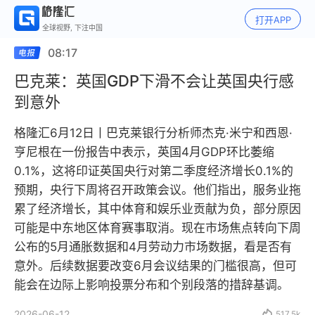
打开APP
全球视野, 下注中国
08:17
巴克莱：英国GDP下滑不会让英国央行感
到意外
格隆汇6月12日丨巴克莱银行分析师杰克·米宁和西恩·
亨尼根在一份报告中表示，英国4月GDP环比萎缩
0.1%，这将印证英国央行对第二季度经济增长0.1%的
预期，央行下周将召开政策会议。他们指出，服务业拖
累了经济增长，其中体育和娱乐业贡献为负，部分原因
可能是中东地区体育赛事取消。现在市场焦点转向下周
公布的5月通胀数据和4月劳动力市场数据，看是否有
意外。后续数据要改变6月会议结果的门槛很高，但可
能会在边际上影响投票分布和个别段落的措辞基调。
2026-06-12

517.5k