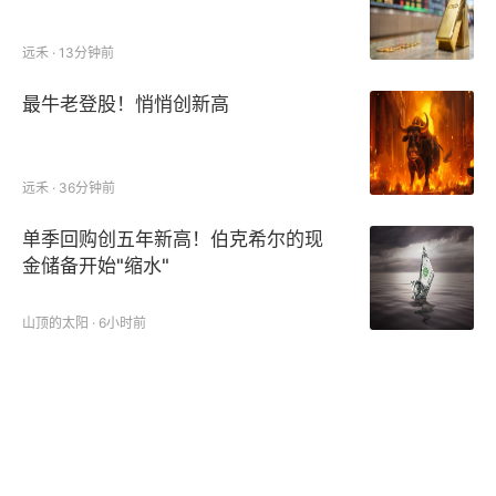
远禾 · 13分钟前
最牛老登股！悄悄创新高
远禾 · 36分钟前
单季回购创五年新高！伯克希尔的现
金储备开始"缩水"
山顶的太阳 · 6小时前