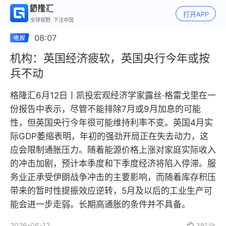
打开APP
全球视野, 下注中国
08:07
机构：英国经济疲软，英国央行今年或按
兵不动
格隆汇6月12日丨凯投宏观经济学家露丝·格雷戈里在一
份报告中表示，尽管不能排除7月或9月加息的可能
性，但英国央行今年很可能维持利率不变。英国4月实
际GDP萎缩表明，年初的强劲开局正在失去动力，这
应会限制通胀压力。随着能源价格上涨对家庭实际收入
的冲击加剧，预计本季度和下季度经济将陷入停滞。服
务业正承受伊朗战争冲击的主要影响，而随着库存积压
带来的暂时性提振效应逆转，5月及以后的工业生产可
能会进一步走弱。长期高通胀的条件并不具备。
2026-06-12

392.5k