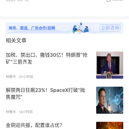
立即咨询
商务、渠道、广告合作/招聘
相关文章
加税、禁出口、撒钱30亿！特朗普“抢
矿”三箭齐发
林春木 · 20小时前
解禁两日狂飙23%！SpaceX打破“抛
售魔咒”
林春木 · 19小时前
金铜迎共振，配置谁占优？