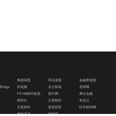
网易港股
和讯港股
金融界港股
ridge
同花顺
东方财富
雪球网
FX168财经集团
投中网
摩尔金融
财联社
云掌财经
有连云
乐居财经
复星财富
巨丰财经网
财经天下
新时空