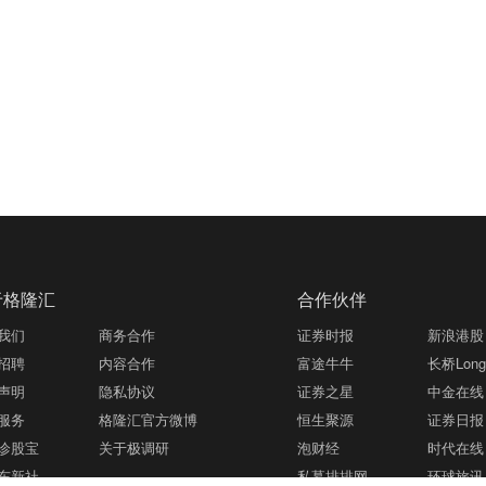
于格隆汇
合作伙伴
我们
商务合作
证券时报
新浪港股
招聘
内容合作
富途牛牛
长桥LongB
声明
隐私协议
证券之星
中金在线
服务
格隆汇官方微博
恒生聚源
证券日报
诊股宝
关于极调研
泡财经
时代在线
东新社
私募排排网
环球旅讯