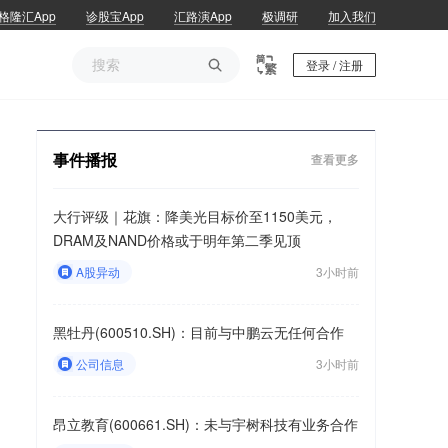
格隆汇App
诊股宝App
汇路演App
极调研
加入我们

登录 / 注册
事件播报
查看更多
大行评级｜花旗：降美光目标价至1150美元，
DRAM及NAND价格或于明年第二季见顶
A股异动
3小时前
黑牡丹(600510.SH)：目前与中鹏云无任何合作
公司信息
3小时前
昂立教育(600661.SH)：未与宇树科技有业务合作