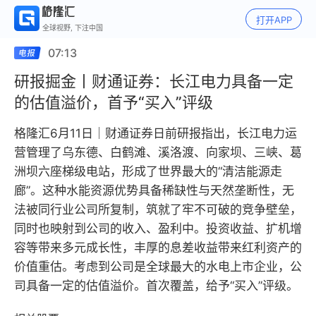
打开APP
全球视野, 下注中国
07:13
研报掘金丨财通证券：长江电力具备一定
的估值溢价，首予“买入”评级
格隆汇6月11日｜财通证券日前研报指出，长江电力运
营管理了乌东德、白鹤滩、溪洛渡、向家坝、三峡、葛
洲坝六座梯级电站，形成了世界最大的“清洁能源走
廊”。这种水能资源优势具备稀缺性与天然垄断性，无
法被同行业公司所复制，筑就了牢不可破的竞争壁垒，
同时也映射到公司的收入、盈利中。投资收益、扩机增
容等带来多元成长性，丰厚的息差收益带来红利资产的
价值重估。考虑到公司是全球最大的水电上市企业，公
司具备一定的估值溢价。首次覆盖，给予“买入”评级。