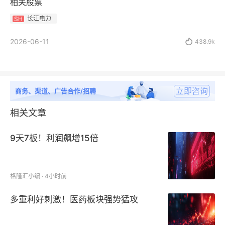
相关股票
长江电力
SH
2026-06-11

438.9k
立即咨询
商务、渠道、广告合作/招聘
相关文章
9天7板！利润飙增15倍
格隆汇小编 · 4小时前
多重利好刺激！医药板块强势猛攻