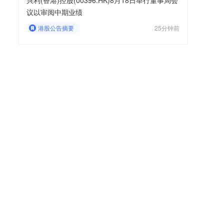
兴利(香港)控股(00396.HK)8月18日举行董事局会
议以审阅中期业绩
港股公告摘要
25分钟前