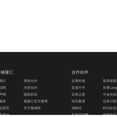
于格隆汇
合作伙伴
我们
商务合作
证券时报
新浪港股
招聘
内容合作
富途牛牛
长桥LongB
声明
隐私协议
证券之星
中金在线
服务
格隆汇官方微博
恒生聚源
证券日报
诊股宝
关于极调研
泡财经
时代在线
东新社
私募排排网
环球旅讯