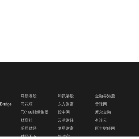
网易港股
和讯港股
金融界港股
ridge
同花顺
东方财富
雪球网
FX168财经集团
投中网
摩尔金融
财联社
云掌财经
有连云
乐居财经
复星财富
巨丰财经网
财经天下
新时空