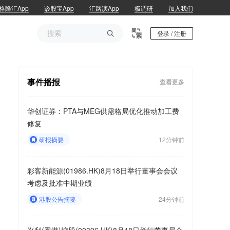
格隆汇App
诊股宝App
汇路演App
极调研
加入我们

登录 / 注册
事件播报
查看更多
华创证券：PTA与MEG供需格局优化推动加工费
修复
研报摘要
12分钟前
彩客新能源(01986.HK)8月18日举行董事会会议
考虑及批准中期业绩
港股公告摘要
24分钟前