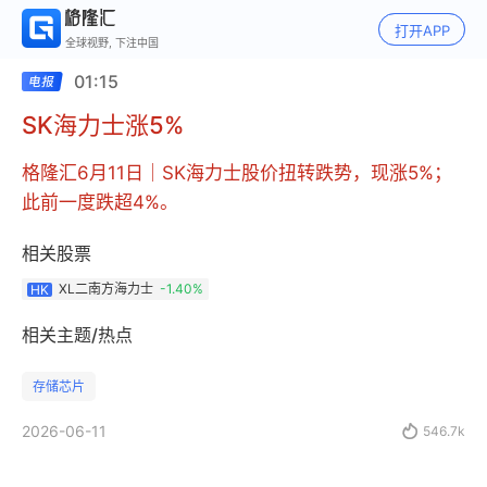
打开APP
全球视野, 下注中国
01:15
SK海力士涨5%
格隆汇6月11日｜SK海力士股价扭转跌势，现涨5%；
此前一度跌超4%。
相关股票
XL二南方海力士
-1.40%
HK
相关主题/热点
存储芯片
2026-06-11

546.7k