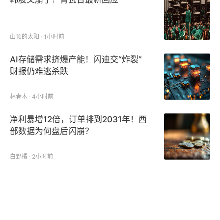
山顶的太阳 · 1小时前
AI存储需求挤爆产能！闪迪交“炸裂”
财报仍难逃杀跌
林春木 · 4小时前
净利暴增12倍，订单排到2031年！西
部数据为何盘后闪崩？
白野橘 · 2小时前