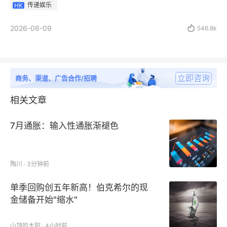
传递娱乐
HK
2026-06-09

546.8k
立即咨询
商务、渠道、广告合作/招聘
相关文章
7月通胀：输入性通胀渐褪色
陶川 · 3分钟前
单季回购创五年新高！伯克希尔的现
金储备开始"缩水"
山顶的太阳 · 4小时前