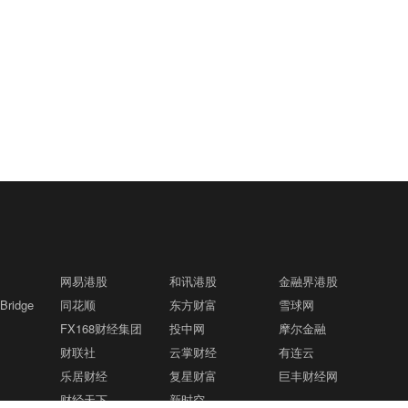
网易港股
和讯港股
金融界港股
ridge
同花顺
东方财富
雪球网
FX168财经集团
投中网
摩尔金融
财联社
云掌财经
有连云
乐居财经
复星财富
巨丰财经网
财经天下
新时空