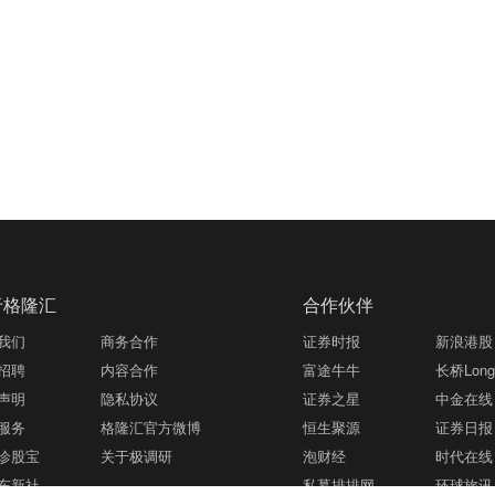
于格隆汇
合作伙伴
我们
商务合作
证券时报
新浪港股
招聘
内容合作
富途牛牛
长桥LongB
声明
隐私协议
证券之星
中金在线
服务
格隆汇官方微博
恒生聚源
证券日报
诊股宝
关于极调研
泡财经
时代在线
东新社
私募排排网
环球旅讯