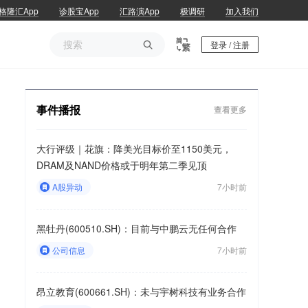
格隆汇App
诊股宝App
汇路演App
极调研
加入我们

登录 / 注册
事件播报
查看更多
大行评级｜花旗：降美光目标价至1150美元，
DRAM及NAND价格或于明年第二季见顶
A股异动
7小时前
黑牡丹(600510.SH)：目前与中鹏云无任何合作
公司信息
7小时前
昂立教育(600661.SH)：未与宇树科技有业务合作