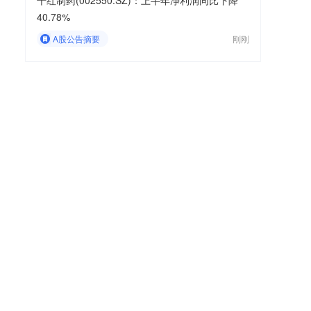
千红制药(002550.SZ)：上半年净利润同比下降
40.78%
A股公告摘要
刚刚