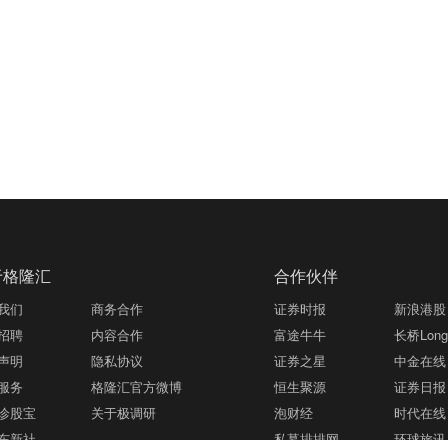
于格隆汇
合作伙伴
我们
商务合作
证券时报
新浪港股
招聘
内容合作
富途牛牛
长桥LongB
声明
隐私协议
证券之星
中金在线
服务
格隆汇官方微博
恒生聚源
证券日报
诊股宝
关于极调研
泡财经
时代在线
东新社
私募排排网
环球旅讯