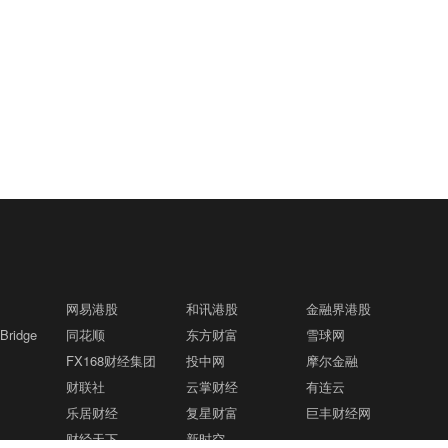
网易港股
和讯港股
金融界港股
ridge
同花顺
东方财富
雪球网
FX168财经集团
投中网
摩尔金融
财联社
云掌财经
有连云
乐居财经
复星财富
巨丰财经网
财经天下
新时空