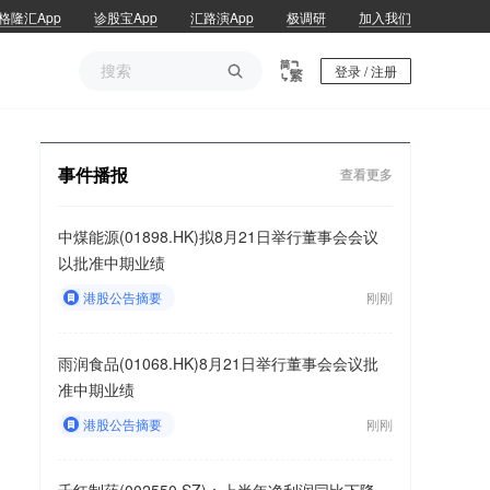
格隆汇App
诊股宝App
汇路演App
极调研
加入我们

登录 / 注册
事件播报
查看更多
中煤能源(01898.HK)拟8月21日举行董事会会议
以批准中期业绩
港股公告摘要
刚刚
雨润食品(01068.HK)8月21日举行董事会会议批
准中期业绩
港股公告摘要
刚刚