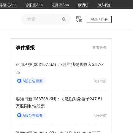
格隆汇App
诊股宝App
汇路演App
极调研
加入我们

登录 / 注册
事件播报
查看更多
正邦科技(002157.SZ)：7月生猪销售收入5.87亿
元
A股公告摘要
3分钟前
容知日新(688768.SH)：向激励对象授予247.51
万股限制性股票
A股公告摘要
4分钟前