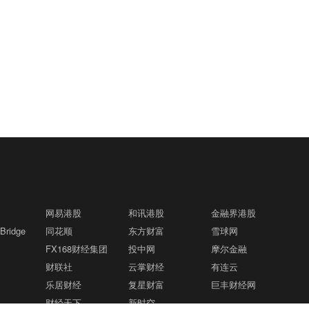
网易港股
和讯港股
金融界港股
ridge
同花顺
东方财富
雪球网
FX168财经集团
投中网
摩尔金融
财联社
云掌财经
有连云
乐居财经
复星财富
巨丰财经网
财经天下
新时空