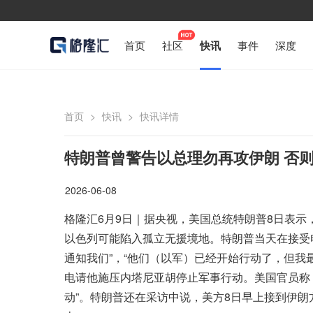
首页
社区
快讯
事件
深度
首页
>
快讯
>
快讯详情
特朗普曾警告以总理勿再攻伊朗 否
2026-06-08
格隆汇6月9日｜据央视，美国总统特朗普8日表
以色列可能陷入孤立无援境地。特朗普当天在接受
通知我们”，“他们（以军）已经开始行动了，但我
电请他施压内塔尼亚胡停止军事行动。美国官员称
动”。特朗普还在采访中说，美方8日早上接到伊