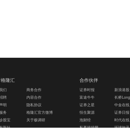
于格隆汇
合作伙伴
我们
商务合作
证券时报
新浪港股
招聘
内容合作
富途牛牛
长桥LongB
声明
隐私协议
证券之星
中金在线
服务
格隆汇官方微博
恒生聚源
证券日报
诊股宝
关于极调研
泡财经
时代在线
东新社
私募排排网
环球旅讯