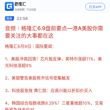
打开APP
全球视野, 下注中国
22:56
音频︱格隆汇6.9盘前要点—港A美股你需
要关注的大事都在这
格隆汇6月9日｜国际要闻：
1、美股冲高回落！芯片股反弹，英特尔涨超11%，美
光科技涨超9%
2、美银警告美股熊市信号密集触发
3、科技股急挫 黄仁勋：应高兴能以折扣价买入
4、韩国综合指数收跌8.29%！三星重挫超10%，交易
所紧急开会应对