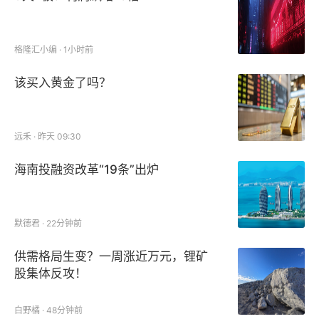
格隆汇小编 · 1小时前
该买入黄金了吗？
远禾 · 昨天 09:30
海南投融资改革“19条”出炉
默德君 · 22分钟前
供需格局生变？一周涨近万元，锂矿
股集体反攻！
白野橘 · 48分钟前