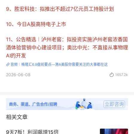
9、胜宏科技：拟推出不超过7亿元员工持股计划
10、今日A股高特电子上市
11、公告精选︱泸州老窖：拟投资实施泸州老窖浓香国
酒体验营销中心建设项目；奥比中光：不直接从事物理
AI的开发
音频︱格隆汇6.9盘前要点—港A美股你需要关注的大事都在这

2026-06-08

1657.2k
立即咨询
商务、渠道、广告合作/招聘
相关文章
9天7板！利润飙增15倍