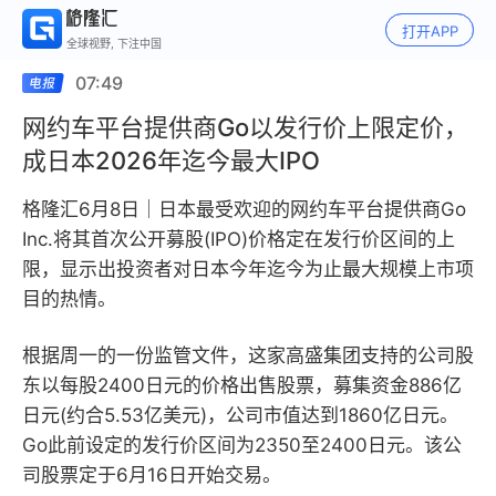
打开APP
全球视野, 下注中国
07:49
网约车平台提供商Go以发行价上限定价，
成日本2026年迄今最大IPO
格隆汇6月8日｜日本最受欢迎的网约车平台提供商Go
Inc.将其首次公开募股(IPO)价格定在发行价区间的上
限，显示出投资者对日本今年迄今为止最大规模上市项
目的热情。
根据周一的一份监管文件，这家高盛集团支持的公司股
东以每股2400日元的价格出售股票，募集资金886亿
日元(约合5.53亿美元)，公司市值达到1860亿日元。
Go此前设定的发行价区间为2350至2400日元。该公
司股票定于6月16日开始交易。