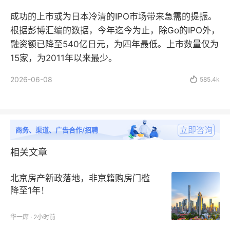
成功的上市或为日本冷清的IPO市场带来急需的提振。
根据彭博汇编的数据，今年迄今为止，除Go的IPO外，
融资额已降至540亿日元，为四年最低。上市数量仅为
15家，为2011年以来最少。
2026-06-08

585.4k
立即咨询
商务、渠道、广告合作/招聘
相关文章
北京房产新政落地，非京籍购房门槛
降至1年！
华一席 · 2小时前