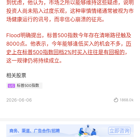
到忧虑，他认为，市场之所以能够维持这些疑虑，说明
投资人尚未陷入过度乐观，这种审慎情绪通常被视为市
场健康运行的讯号，而非信心崩溃的征兆。
Flood明确提出，标普500指数今年存在清晰路径触及
8000点。他表示，今年能够逢低买入的机会不多，
历
史上在标普500指数回档2%时买入往往是有回报的
，
这一规律仍将持续成立。
相关股票
标普500指数
US
2026-06-06

1868.0k
立即咨询
商务、渠道、广告合作/招聘