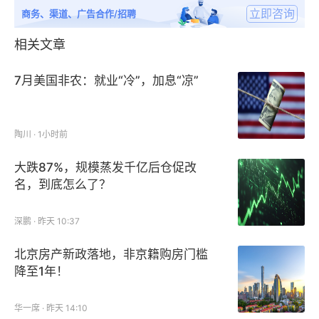
立即咨询
商务、渠道、广告合作/招聘
相关文章
7月美国非农：就业“冷”，加息“凉”
陶川 · 1小时前
大跌87%，规模蒸发千亿后仓促改
名，到底怎么了？
深鹏 · 昨天 10:37
北京房产新政落地，非京籍购房门槛
降至1年！
华一席 · 昨天 14:10