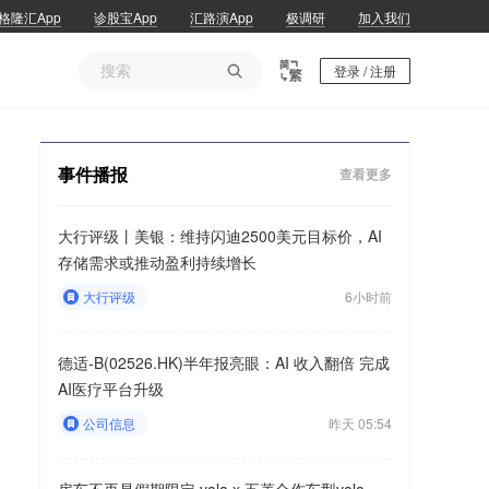
格隆汇App
诊股宝App
汇路演App
极调研
加入我们

登录 / 注册
事件播报
查看更多
大行评级丨美银：维持闪迪2500美元目标价，AI
存储需求或推动盈利持续增长
大行评级
6小时前
德适-B(02526.HK)半年报亮眼：AI 收入翻倍 完成
AI医疗平台升级
公司信息
昨天 05:54