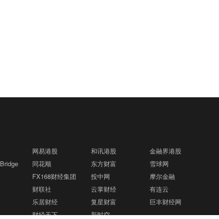
网易港股
和讯港股
金融界港股
ridge
同花顺
东方财富
雪球网
FX168财经集团
投中网
摩尔金融
财联社
云掌财经
有连云
乐居财经
复星财富
巨丰财经网
财经天下
新时空