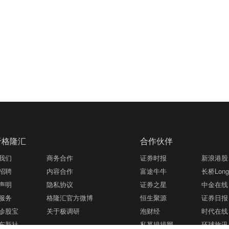
于格隆汇
合作伙伴
我们
商务合作
证券时报
新浪港股
招聘
内容合作
富途牛牛
长桥LongB
声明
隐私协议
证券之星
中金在线
服务
格隆汇官方微博
恒生聚源
证券日报
诊股宝
关于极调研
泡财经
时代在线
东新社
私募排排网
环球旅讯