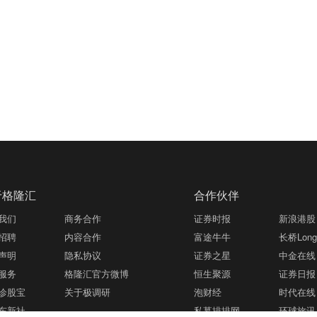
于格隆汇
合作伙伴
我们
商务合作
证券时报
新浪港股
招聘
内容合作
富途牛牛
长桥LongB
声明
隐私协议
证券之星
中金在线
服务
格隆汇官方微博
恒生聚源
证券日报
诊股宝
关于极调研
泡财经
时代在线
东新社
私募排排网
环球旅讯