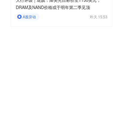
大行评级｜花旗：降美光目标价至1150美元，
DRAM及NAND价格或于明年第二季见顶
A股异动
昨天 15:53