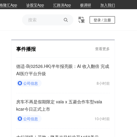
格隆汇App
诊股宝App
汇路演App
极调研
加入我们

登录 / 注册
事件播报
查看更多
德适-B(02526.HK)半年报亮眼：AI 收入翻倍 完成
AI医疗平台升级
公司信息
8小时前
房车不再是假期限定 vala x 五菱合作车型vala
kcar今日正式上市
公司信息
10小时前