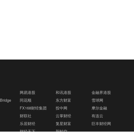
网易港股
和讯港股
金融界港股
ridge
同花顺
东方财富
雪球网
FX168财经集团
投中网
摩尔金融
财联社
云掌财经
有连云
乐居财经
复星财富
巨丰财经网
财经天下
新时空