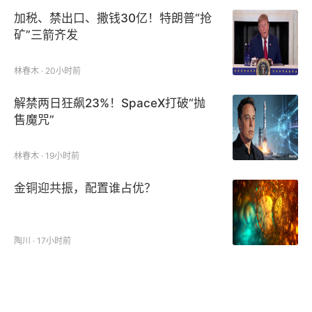
加税、禁出口、撒钱30亿！特朗普“抢
矿”三箭齐发
林春木 · 20小时前
解禁两日狂飙23%！SpaceX打破“抛
售魔咒”
林春木 · 19小时前
金铜迎共振，配置谁占优？
陶川 · 17小时前