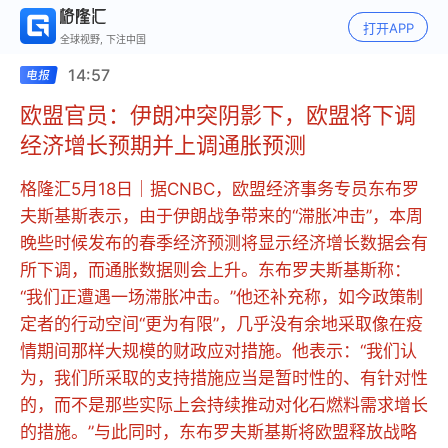
打开APP
全球视野, 下注中国
14:57
欧盟官员：伊朗冲突阴影下，欧盟将下调
经济增长预期并上调通胀预测
格隆汇5月18日｜据CNBC，欧盟经济事务专员东布罗
夫斯基斯表示，由于伊朗战争带来的“滞胀冲击”，本周
晚些时候发布的春季经济预测将显示经济增长数据会有
所下调，而通胀数据则会上升。东布罗夫斯基斯称：
“我们正遭遇一场滞胀冲击。”他还补充称，如今政策制
定者的行动空间“更为有限”，几乎没有余地采取像在疫
情期间那样大规模的财政应对措施。他表示：“我们认
为，我们所采取的支持措施应当是暂时性的、有针对性
的，而不是那些实际上会持续推动对化石燃料需求增长
的措施。”与此同时，东布罗夫斯基斯将欧盟释放战略