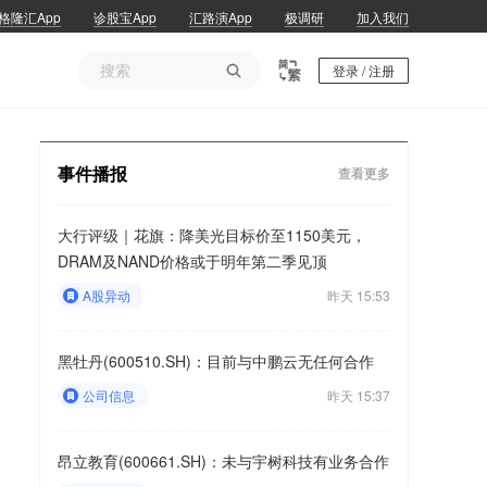
格隆汇App
诊股宝App
汇路演App
极调研
加入我们

登录 / 注册
事件播报
查看更多
大行评级｜花旗：降美光目标价至1150美元，
DRAM及NAND价格或于明年第二季见顶
A股异动
昨天 15:53
黑牡丹(600510.SH)：目前与中鹏云无任何合作
公司信息
昨天 15:37
昂立教育(600661.SH)：未与宇树科技有业务合作