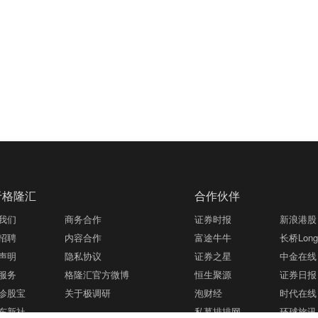
于格隆汇
合作伙伴
我们
商务合作
证券时报
新浪港股
招聘
内容合作
富途牛牛
长桥LongB
声明
隐私协议
证券之星
中金在线
服务
格隆汇官方微博
恒生聚源
证券日报
诊股宝
关于极调研
泡财经
时代在线
东新社
私募排排网
环球旅讯