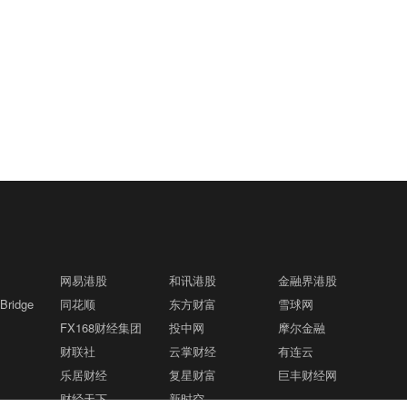
网易港股
和讯港股
金融界港股
ridge
同花顺
东方财富
雪球网
FX168财经集团
投中网
摩尔金融
财联社
云掌财经
有连云
乐居财经
复星财富
巨丰财经网
财经天下
新时空