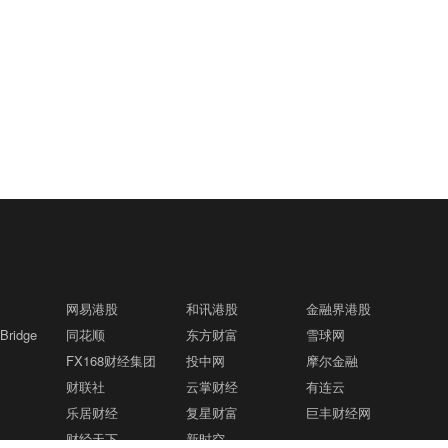
网易港股
和讯港股
金融界港股
ridge
同花顺
东方财富
雪球网
FX168财经集团
投中网
摩尔金融
财联社
云掌财经
有连云
乐居财经
复星财富
巨丰财经网
财经天下
新时空