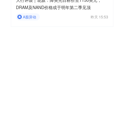
大行评级｜花旗：降美光目标价至1150美元，
DRAM及NAND价格或于明年第二季见顶
A股异动
昨天 15:53