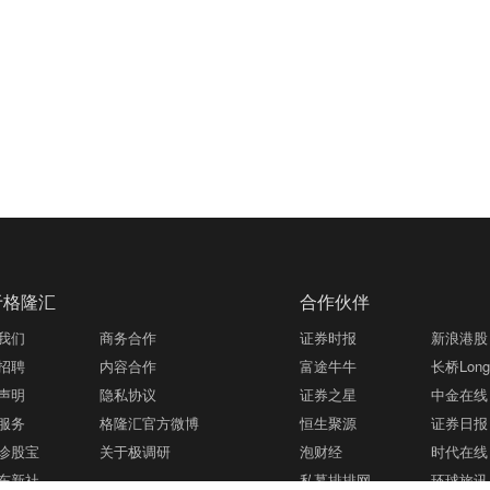
于格隆汇
合作伙伴
我们
商务合作
证券时报
新浪港股
招聘
内容合作
富途牛牛
长桥LongB
声明
隐私协议
证券之星
中金在线
服务
格隆汇官方微博
恒生聚源
证券日报
诊股宝
关于极调研
泡财经
时代在线
东新社
私募排排网
环球旅讯