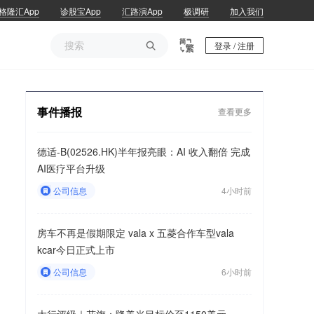
格隆汇App
诊股宝App
汇路演App
极调研
加入我们

登录 / 注册
事件播报
查看更多
德适-B(02526.HK)半年报亮眼：AI 收入翻倍 完成
AI医疗平台升级
公司信息
4小时前
房车不再是假期限定 vala x 五菱合作车型vala
kcar今日正式上市
公司信息
6小时前