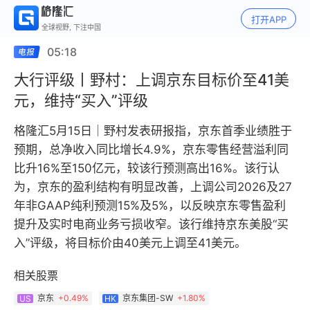
打开APP
全球视野, 下注中国
05:18
大行评级丨野村：上调京东目标价至41美
元，维持“买入”评级
格隆汇5月15日｜野村发表研报指，京东首季业绩胜于
预期，总净收入同比增长4.9%，京东零售经营溢利同
比升16%至150亿元，较该行预测高出16%。该行认
为，京东的盈利结构有明显改善，上调公司2026及27
年非GAAP纯利预测15%及5%，以反映京东零售盈利
提升及实时电商业务亏损收窄。该行维持京东美股“买
入”评级，将目标价由40美元上调至41美元。
相关股票
京东
+
0.49%
京东集团-SW
+
1.80%
US
HK