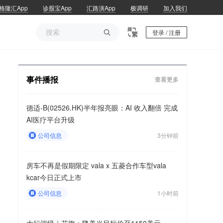
格隆汇App
诊股宝App
汇路演App
极调研
加入我们

登录 / 注册
事件播报
查看更多
德适-B(02526.HK)半年报亮眼：AI 收入翻倍 完成
AI医疗平台升级
公司信息
3分钟前
房车不再是假期限定 vala x 五菱合作车型vala
kcar今日正式上市
公司信息
1小时前