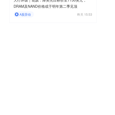
大行评级｜花旗：降美光目标价至1150美元，
DRAM及NAND价格或于明年第二季见顶
A股异动
昨天 15:53