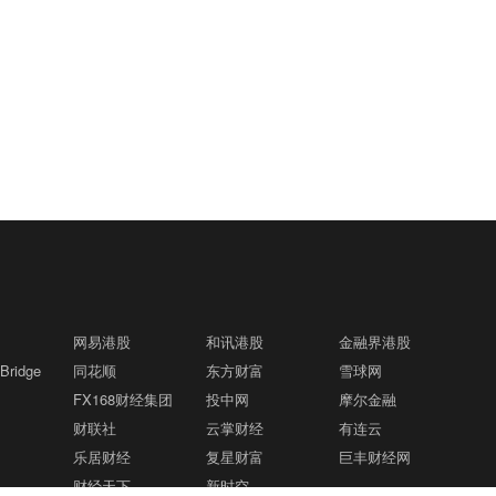
网易港股
和讯港股
金融界港股
ridge
同花顺
东方财富
雪球网
FX168财经集团
投中网
摩尔金融
财联社
云掌财经
有连云
乐居财经
复星财富
巨丰财经网
财经天下
新时空