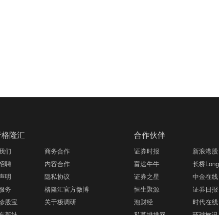
于格隆汇
合作伙伴
我们
商务合作
证券时报
新浪港股
招聘
内容合作
富途牛牛
长桥LongB
声明
隐私协议
证券之星
中金在线
服务
格隆汇官方微博
恒生聚源
证券日报
诊股宝
关于极调研
泡财经
时代在线
东新社
私募排排网
环球旅讯