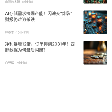
山顶的太阳 · 6小时前
AI存储需求挤爆产能！闪迪交“炸裂”
财报仍难逃杀跌
林春木 · 10小时前
净利暴增12倍，订单排到2031年！西
部数据为何盘后闪崩？
白野橘 · 7小时前