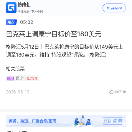
打开APP
全球视野, 下注中国
05:32
巴克莱上调康宁目标价至180美元
格隆汇5月12日｜巴克莱将康宁的目标价从149美元上
调至180美元，维持“持股观望”评级。(格隆汇)
相关股票
康宁
+
2.73%
US
2026-05-12

697.3k
立即咨询
商务、渠道、广告合作/招聘