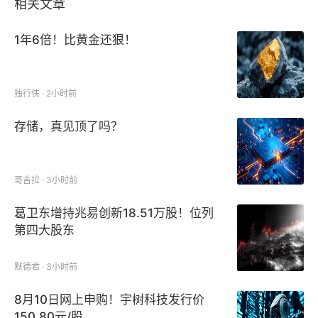
相关文章
1年6倍！比黄金还狠！
独行侠 · 2小时前
存储，真见顶了吗？
哥吉拉 · 3小时前
葛卫东增持兆易创新18.51万股！位列
第四大股东
默德君 · 3小时前
8月10日网上申购！宇树科技发行价
150.80元/股