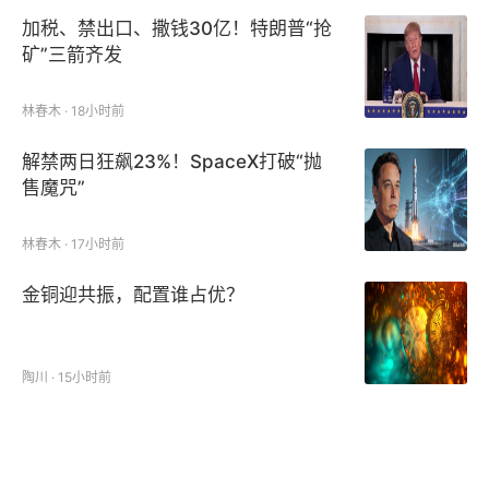
加税、禁出口、撒钱30亿！特朗普“抢
矿”三箭齐发
林春木 · 18小时前
解禁两日狂飙23%！SpaceX打破“抛
售魔咒”
林春木 · 17小时前
金铜迎共振，配置谁占优？
陶川 · 15小时前