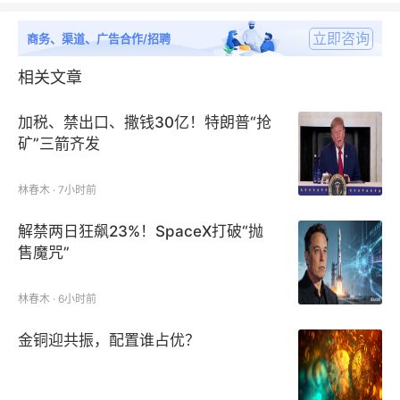
立即咨询
商务、渠道、广告合作/招聘
相关文章
加税、禁出口、撒钱30亿！特朗普“抢
矿”三箭齐发
林春木 · 7小时前
解禁两日狂飙23%！SpaceX打破“抛
售魔咒”
林春木 · 6小时前
金铜迎共振，配置谁占优？