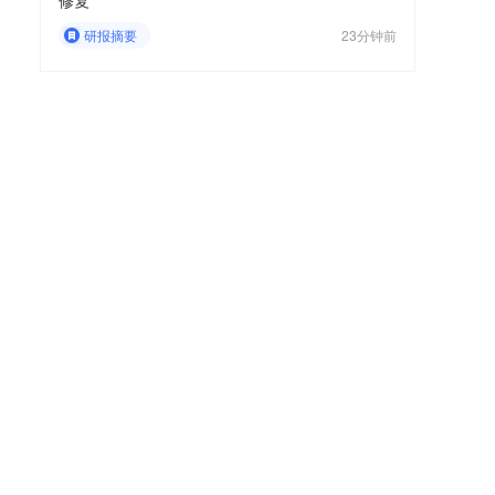
修复
研报摘要
23分钟前