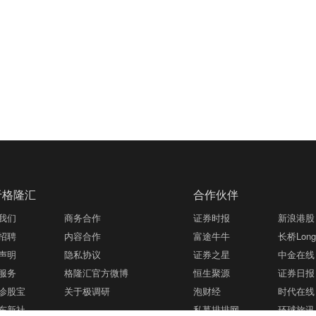
于格隆汇
合作伙伴
我们
商务合作
证券时报
新浪港股
招聘
内容合作
富途牛牛
长桥LongB
声明
隐私协议
证券之星
中金在线
服务
格隆汇官方微博
恒生聚源
证券日报
诊股宝
关于极调研
泡财经
时代在线
东新社
私募排排网
环球旅讯