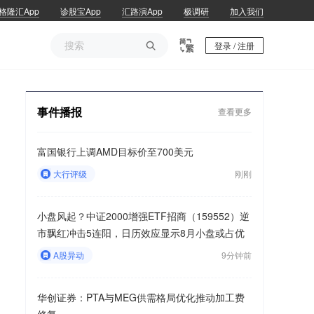
格隆汇App
诊股宝App
汇路演App
极调研
加入我们

登录 / 注册
事件播报
查看更多
富国银行上调AMD目标价至700美元
大行评级
刚刚
小盘风起？中证2000增强ETF招商（159552）逆
市飘红冲击5连阳，日历效应显示8月小盘或占优
A股异动
9分钟前
华创证券：PTA与MEG供需格局优化推动加工费