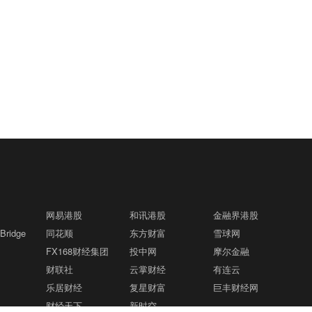
网易港股
和讯港股
金融界港股
ridge
同花顺
东方财富
雪球网
FX168财经集团
投中网
摩尔金融
财联社
云掌财经
有连云
乐居财经
复星财富
巨丰财经网
财经天下
新时空