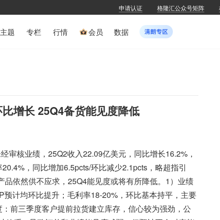
申请认证
格隆汇公众号矩阵
主题
专栏
行情
会员
数据
比增长 25Q4备货能见度降低
审核业绩，25Q2收入22.09亿美元，同比增长16.2%，
4%，同比增加6.5pcts/环比减少2.1pcts，略超指引
司产品依然供不应求，25Q4能见度或将有所降低。1）业绩
SP预计均环比提升；毛利率18-20%，环比基本持平，主要
度：前三季度客户提前拉货建立库存，信心较为强劲，公