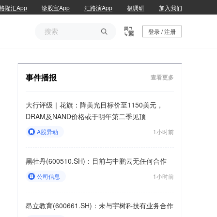
格隆汇App
诊股宝App
汇路演App
极调研
加入我们

登录 / 注册
事件播报
查看更多
大行评级｜花旗：降美光目标价至1150美元，
DRAM及NAND价格或于明年第二季见顶
A股异动
1小时前
黑牡丹(600510.SH)：目前与中鹏云无任何合作
公司信息
1小时前
昂立教育(600661.SH)：未与宇树科技有业务合作