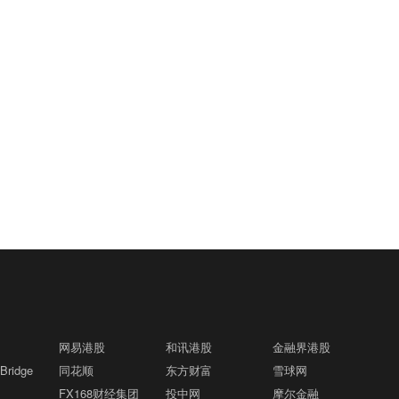
网易港股
和讯港股
金融界港股
ridge
同花顺
东方财富
雪球网
FX168财经集团
投中网
摩尔金融