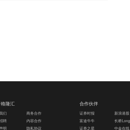
于格隆汇
合作伙伴
我们
商务合作
证券时报
新浪港股
招聘
内容合作
富途牛牛
长桥LongB
声明
隐私协议
证券之星
中金在线