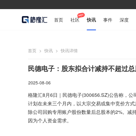
首页
社区
快讯
事件
深度
首页
>
快讯
>
快讯详情
民德电子：股东拟合计减持不超过总
2025-08-06
格隆汇8月6日｜民德电子(300656.SZ)公告
计划在未来三个月内，以大宗交易或集中竞价方式减
除公司回购专用账户股份数量后总股本的2%。减
因为个人资金需求。