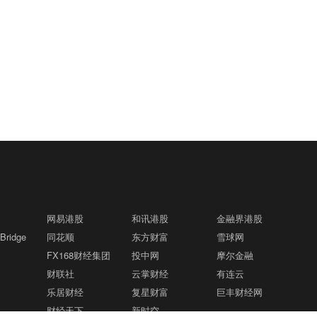
网易港股
和讯港股
金融界港股
ridge
同花顺
东方财富
雪球网
FX168财经集团
投中网
摩尔金融
财联社
云掌财经
有连云
乐居财经
复星财富
巨丰财经网
财经天下
新时空