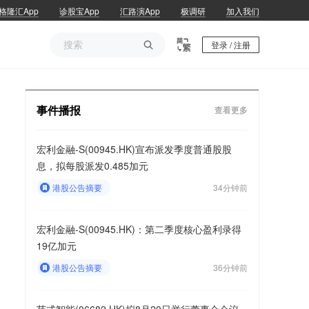
格隆汇App
诊股宝App
汇路演App
极调研
加入我们

登录 / 注册
事件播报
查看更多
宏利金融-S(00945.HK)宣布派发季度普通股股
息，拟每股派发0.485加元
港股公告摘要
34分钟前
宏利金融-S(00945.HK)：第二季度核心盈利录得
19亿加元
港股公告摘要
36分钟前