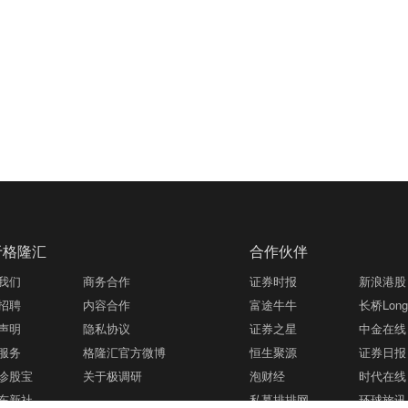
于格隆汇
合作伙伴
我们
商务合作
证券时报
新浪港股
招聘
内容合作
富途牛牛
长桥LongB
声明
隐私协议
证券之星
中金在线
服务
格隆汇官方微博
恒生聚源
证券日报
诊股宝
关于极调研
泡财经
时代在线
东新社
私募排排网
环球旅讯