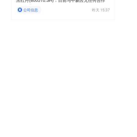
黑牡丹(600510.SH)：目前与中鹏云无任何合作
公司信息
昨天 15:37