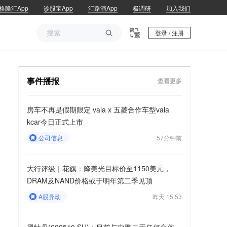
格隆汇App
诊股宝App
汇路演App
极调研
加入我们

登录 / 注册
事件播报
查看更多
房车不再是假期限定 vala x 五菱合作车型vala
kcar今日正式上市
公司信息
57分钟前
大行评级｜花旗：降美光目标价至1150美元，
DRAM及NAND价格或于明年第二季见顶
A股异动
昨天 15:53