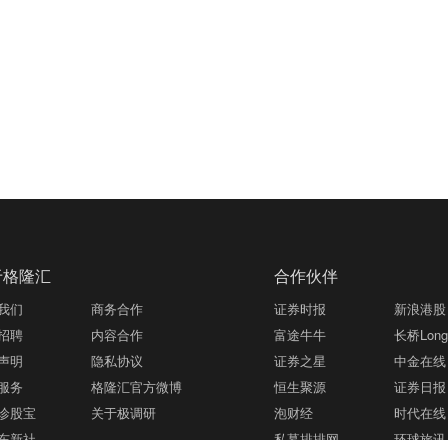
于格隆汇
合作伙伴
我们
商务合作
证券时报
新浪港股
招聘
内容合作
富途牛牛
长桥LongB
声明
隐私协议
证券之星
中金在线
服务
格隆汇官方微博
恒生聚源
证券日报
诊股宝
关于极调研
泡财经
时代在线
东新社
私募排排网
环球旅讯