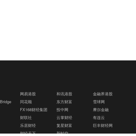
网易港股
和讯港股
金融界港股
ridge
同花顺
东方财富
雪球网
FX168财经集团
投中网
摩尔金融
财联社
云掌财经
有连云
乐居财经
复星财富
巨丰财经网
财经天下
新时空